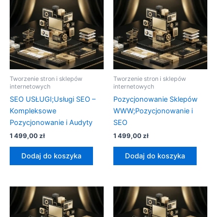
Tworzenie stron i sklepów
Tworzenie stron i sklepów
internetowych
internetowych
SEO USŁUGI;Usługi SEO –
Pozycjonowanie Sklepów
Kompleksowe
WWW;Pozycjonowanie i
Pozycjonowanie i Audyty
SEO
1 499,00
zł
1 499,00
zł
Dodaj do koszyka
Dodaj do koszyka