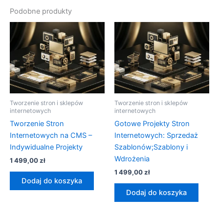
Podobne produkty
Tworzenie stron i sklepów
Tworzenie stron i sklepów
internetowych
internetowych
Tworzenie Stron
Gotowe Projekty Stron
Internetowych na CMS –
Internetowych: Sprzedaż
Indywidualne Projekty
Szablonów;Szablony i
Wdrożenia
1 499,00
zł
1 499,00
zł
Dodaj do koszyka
Dodaj do koszyka