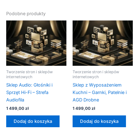
Podobne produkty
Tworzenie stron i sklepów
Tworzenie stron i sklepów
internetowych
internetowych
Sklep Audio: Głośniki i
Sklep z Wyposażeniem
Sprzęt Hi-Fi – Strefa
Kuchni – Garnki, Patelnie i
Audiofila
AGD Drobne
1 499,00
zł
1 499,00
zł
Dodaj do koszyka
Dodaj do koszyka