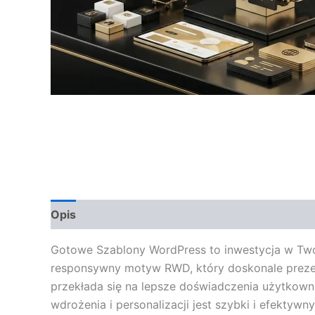
Opis
Opinie (0)
Gotowe Szablony WordPress to inwestycja w Twoj
responsywny motyw RWD, który doskonale prezent
przekłada się na lepsze doświadczenia użytkown
wdrożenia i personalizacji jest szybki i efektywn