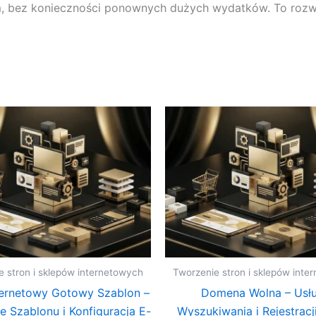
, bez konieczności ponownych dużych wydatków. To rozwi
e stron i sklepów internetowych
Tworzenie stron i sklepów inte
ternetowy Gotowy Szablon –
Domena Wolna – Usł
e Szablonu i Konfiguracja E-
Wyszukiwania i Rejestracj