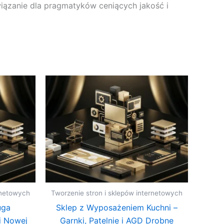
ązanie dla pragmatyków ceniących jakość i
rnetowych
Tworzenie stron i sklepów internetowych
uga
Sklep z Wyposażeniem Kuchni –
i Nowej
Garnki, Patelnie i AGD Drobne