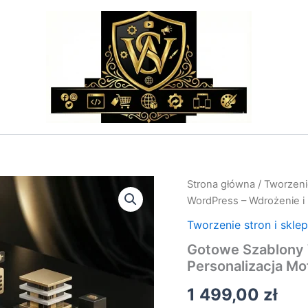
ilość
Strona główna
/
Tworzeni
Gotowe
WordPress – Wdrożenie i
Szablony
WordPress
Tworzenie stron i skle
–
Gotowe Szablony 
Wdrożenie
Personalizacja M
i
Personalizacja
1 499,00
zł
Motywu
RWD