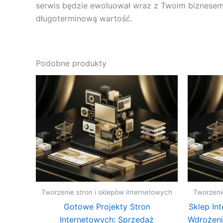
serwis będzie ewoluował wraz z Twoim biznesem
długoterminową wartość.
Podobne produkty
Tworzenie stron i sklepów internetowych
Tworzeni
Gotowe Projekty Stron
Sklep In
Internetowych: Sprzedaż
Wdrożeni