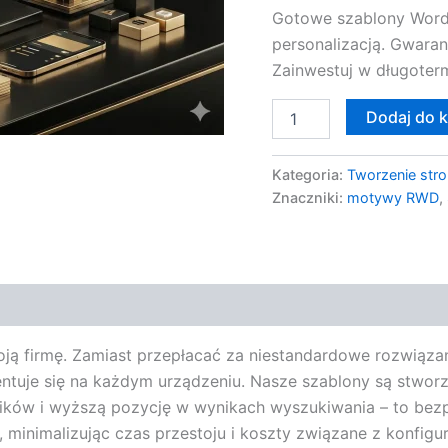
Gotowe szablony Word
personalizacją. Gwaran
Zainwestuj w długoter
Dodaj do 
Kategoria:
Tworzenie stro
Znaczniki:
motywy RWD
,
ą firmę. Zamiast przepłacać za niestandardowe rozwiązani
uje się na każdym urządzeniu. Nasze szablony są stworzon
ików i wyższą pozycję w wynikach wyszukiwania – to bez
y, minimalizując czas przestoju i koszty związane z konfigu