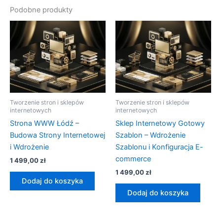
Podobne produkty
Tworzenie stron i sklepów
Tworzenie stron i sklepów
internetowych
internetowych
Strona WWW Łódź –
Sklep Internetowy Gotowy
Budowa Strony Internetowej
Szablon – Wdrożenie
i Wdrożenie
Szablonu i Konfiguracja E-
commerce
1 499,00
zł
1 499,00
zł
Dodaj do koszyka
Dodaj do koszyka