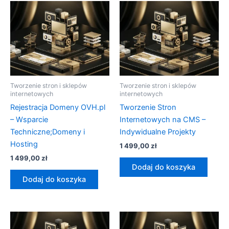
Tworzenie stron i sklepów
Tworzenie stron i sklepów
internetowych
internetowych
Rejestracja Domeny OVH.pl
Tworzenie Stron
– Wsparcie
Internetowych na CMS –
Techniczne;Domeny i
Indywidualne Projekty
Hosting
1 499,00
zł
1 499,00
zł
Dodaj do koszyka
Dodaj do koszyka