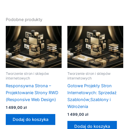
Podobne produkty
Tworzenie stron i sklepów
Tworzenie stron i sklepów
internetowych
internetowych
Responsywna Strona –
Gotowe Projekty Stron
Projektowanie Strony RWD
Internetowych: Sprzedaż
(Responsive Web Design)
Szablonów;Szablony i
Wdrożenia
1 499,00
zł
1 499,00
zł
Dodaj do koszyka
Dodaj do koszyka