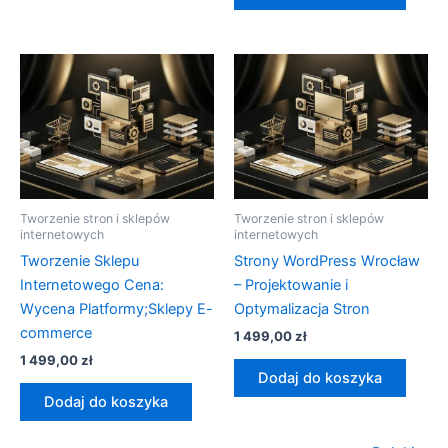
Tworzenie stron i sklepów
Tworzenie stron i sklepów
internetowych
internetowych
Tworzenie Sklepu
Strony WordPress Wrocław
Internetowego Cena:
– Projektowanie i
Wycena Platformy;Sklepy E-
Optymalizacja Stron
commerce
1 499,00
zł
1 499,00
zł
Dodaj do koszyka
Dodaj do koszyka