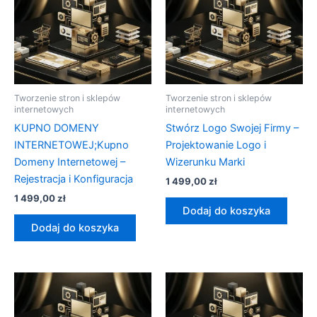
Tworzenie stron i sklepów
Tworzenie stron i sklepów
internetowych
internetowych
KUPNO DOMENY
Stwórz Logo Swojej Firmy –
INTERNETOWEJ;Kupno
Projektowanie Logo i
Domeny Internetowej –
Wizerunku Marki
Rejestracja i Konfiguracja
1 499,00
zł
1 499,00
zł
Dodaj do koszyka
Dodaj do koszyka