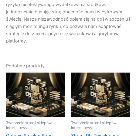
ryzyko nieefektywnego wydatkowania środków,
jednocześnie budując silną obecność marki w cyfrowym
świecie. Nasza niezawodność opiera się na doświadczeniu i
ciągłym monitoringu rynku, co pozwala nam adaptować
strategie do zmieniających się warunków i algorytmów
platformy.
Podobne produkty
Tworzenie stron i sklepów
Tworzenie stron i sklepów
internetowych
internetowych
Gotowe Projekty Stron
Strona Dla Dewelopera: