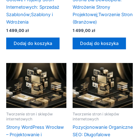
Internetowych: Sprzedaż
Wdrożenie Strony
Szablonów;Szablony i
Projektowej;Tworzenie Stron
Wdrożenia
(Branżowe)
1 499,00
zł
1 499,00
zł
Dodaj do koszyka
Dodaj do koszyka
Tworzenie stron i sklepów
Tworzenie stron i sklepów
internetowych
internetowych
Strony WordPress Wrocław
Pozycjonowanie Organiczne
– Projektowanie i
SEO: Długofalowe