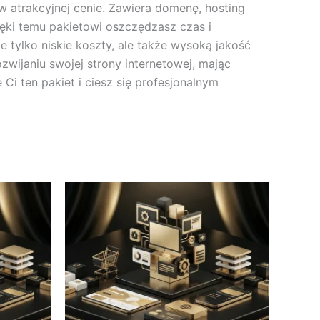
w atrakcyjnej cenie. Zawiera domenę, hosting
ięki temu pakietowi oszczędzasz czas i
tylko niskie koszty, ale także wysoką jakość
zwijaniu swojej strony internetowej, mając
Ci ten pakiet i ciesz się profesjonalnym