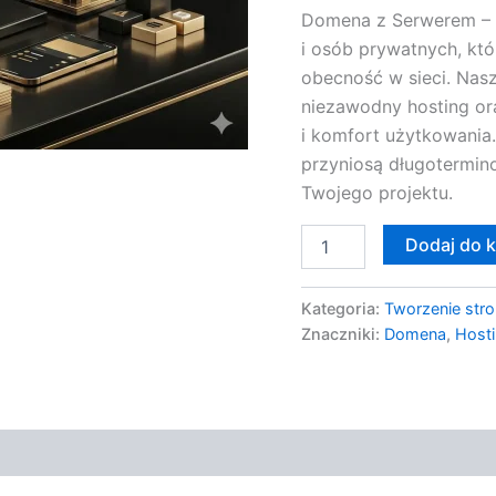
Domena z Serwerem – P
i osób prywatnych, któ
obecność w sieci. Nasz
niezawodny hosting or
i komfort użytkowania.
przyniosą długotermin
Twojego projektu.
Dodaj do 
Kategoria:
Tworzenie stro
Znaczniki:
Domena
,
Host