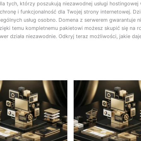
la tych, którzy poszukują niezawodnej usługi hostingowej 
hronę i funkcjonalność dla Twojej strony internetowej. Dz
ególnych usług osobno. Domena z serwerem gwarantuje nie 
. Dzięki temu kompletnemu pakietowi możesz skupić się na ro
r działa niezawodnie. Odkryj teraz możliwości, jakie daje 