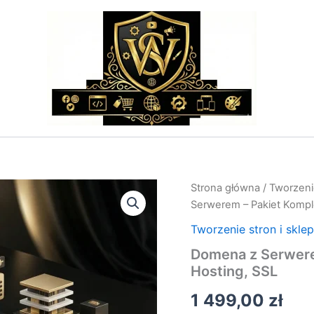
ilość
Strona główna
/
Tworzeni
Domena
Serwerem – Pakiet Kompl
z
Serwerem
Tworzenie stron i skle
–
Domena z Serwere
Pakiet
Hosting, SSL
Kompletny:
Domena,
1 499,00
zł
Hosting,
SSL