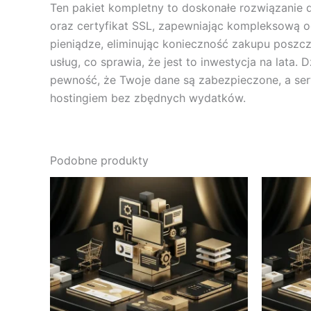
Ten pakiet kompletny to doskonałe rozwiązanie d
oraz certyfikat SSL, zapewniając kompleksową oc
pieniądze, eliminując konieczność zakupu poszcz
usług, co sprawia, że jest to inwestycja na lata
pewność, że Twoje dane są zabezpieczone, a serwe
hostingiem bez zbędnych wydatków.
Podobne produkty