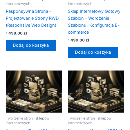
internetowych
internetowych
Responsywna Strona –
Sklep Internetowy Gotowy
Projektowanie Strony RWD
Szablon – Wdrożenie
(Responsive Web Design)
Szablonu i Konfiguracja E-
commerce
1 499,00
zł
1 499,00
zł
Dodaj do koszyka
Dodaj do koszyka
Tworzenie stron i sklepów
Tworzenie stron i sklepów
internetowych
internetowych