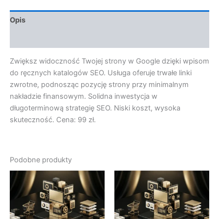
Opis
Opinie (0)
Zwiększ widoczność Twojej strony w Google dzięki wpisom
do ręcznych katalogów SEO. Usługa oferuje trwałe linki
zwrotne, podnosząc pozycję strony przy minimalnym
nakładzie finansowym. Solidna inwestycja w
długoterminową strategię SEO. Niski koszt, wysoka
skuteczność. Cena: 99 zł.
Podobne produkty