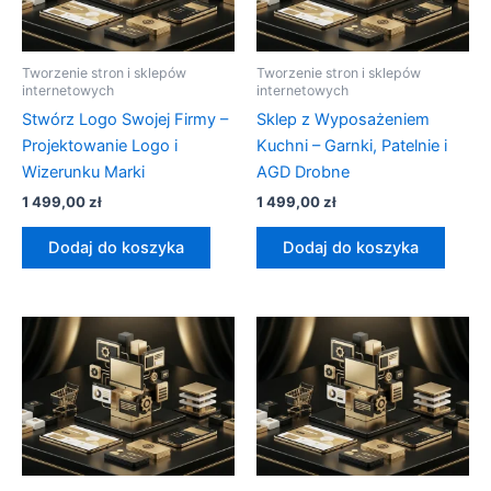
Tworzenie stron i sklepów
Tworzenie stron i sklepów
internetowych
internetowych
Stwórz Logo Swojej Firmy –
Sklep z Wyposażeniem
Projektowanie Logo i
Kuchni – Garnki, Patelnie i
Wizerunku Marki
AGD Drobne
1 499,00
zł
1 499,00
zł
Dodaj do koszyka
Dodaj do koszyka