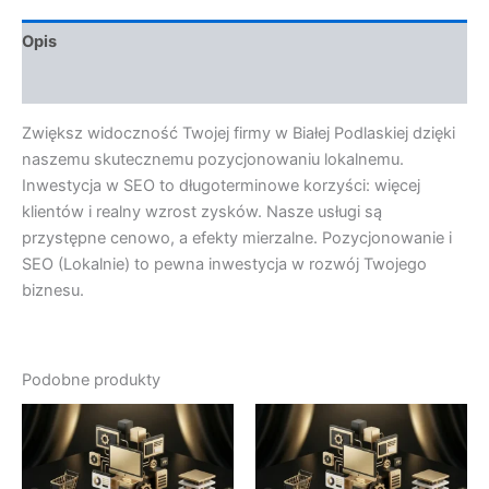
Opis
Opinie (0)
Zwiększ widoczność Twojej firmy w Białej Podlaskiej dzięki
naszemu skutecznemu pozycjonowaniu lokalnemu.
Inwestycja w SEO to długoterminowe korzyści: więcej
klientów i realny wzrost zysków. Nasze usługi są
przystępne cenowo, a efekty mierzalne. Pozycjonowanie i
SEO (Lokalnie) to pewna inwestycja w rozwój Twojego
biznesu.
Podobne produkty