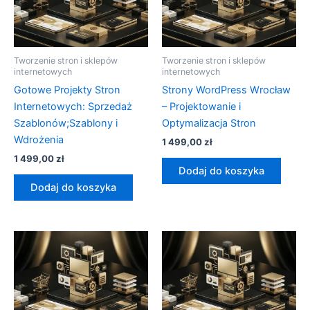
Tworzenie stron i sklepów
Tworzenie stron i sklepów
internetowych
internetowych
Gotowe Projekty Stron
Strony WordPress Wrocław
Internetowych: Sprzedaż
– Projektowanie i
Szablonów;Szablony i
Optymalizacja Stron
Wdrożenia
1 499,00
zł
1 499,00
zł
Dodaj do koszyka
Dodaj do koszyka