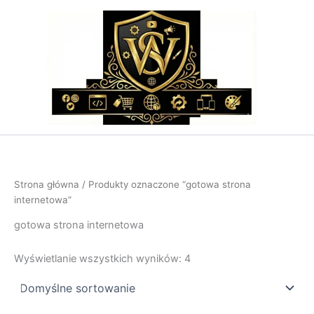
Przejdź
do
treści
Strona główna
/ Produkty oznaczone “gotowa strona
internetowa”
gotowa strona internetowa
Wyświetlanie wszystkich wyników: 4