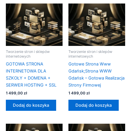
Tworzenie stron i sklepów
Tworzenie stron i sklepów
internetowych
internetowych
GOTOWA STRONA
Gotowe Strona Www
INTERNETOWA DLA
Gdańsk;Strona WWW
SZKOŁY + DOMENA +
Gdańsk – Gotowa Realizacja
SERWER HOSTING + SSL
Strony Firmowej
1 499,00
zł
1 499,00
zł
Dodaj do koszyka
Dodaj do koszyka