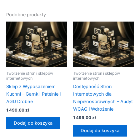
Podobne produkty
Tworzenie stron i sklepów
Tworzenie stron i sklepów
internetowych
internetowych
Sklep z Wyposażeniem
Dostępność Stron
Kuchni – Garnki, Patelnie i
Internetowych dla
AGD Drobne
Niepełnosprawnych – Audyt
WCAG i Wdrożenie
1 499,00
zł
1 499,00
zł
Dodaj do koszyka
Dodaj do koszyka