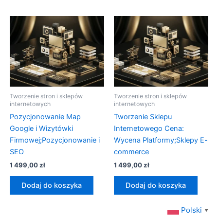
Tworzenie stron i sklepów
Tworzenie stron i sklepów
internetowych
internetowych
Pozycjonowanie Map
Tworzenie Sklepu
Google i Wizytówki
Internetowego Cena:
Firmowej;Pozycjonowanie i
Wycena Platformy;Sklepy E-
SEO
commerce
1 499,00
zł
1 499,00
zł
Dodaj do koszyka
Dodaj do koszyka
Polski
▼